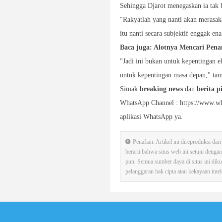
Sehingga Djarot menegaskan ia tak 
"Rakyatlah yang nanti akan merasak
itu nanti secara subjektif enggak en
Baca juga: Alotnya Mencari Pena
"Jadi ini bukan untuk kepentingan el
untuk kepentingan masa depan," ta
Simak
breaking news
dan
berita p
WhatsApp Channel : https://www.w
aplikasi WhatsApp ya.
Penafian: Artikel ini direproduksi da
berarti bahwa situs web ini setuju deng
pun. Semua sumber daya di situs ini diku
pelanggaran hak cipta atau kekayaan intel