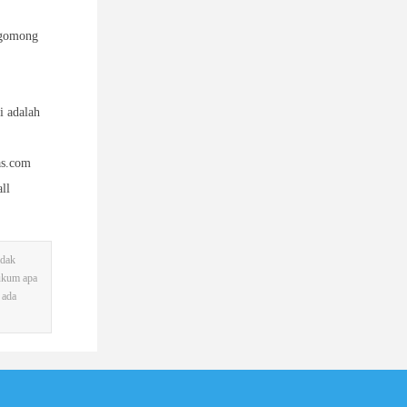
ngomong
i adalah
as.com
ll
idak
hukum apa
 ada