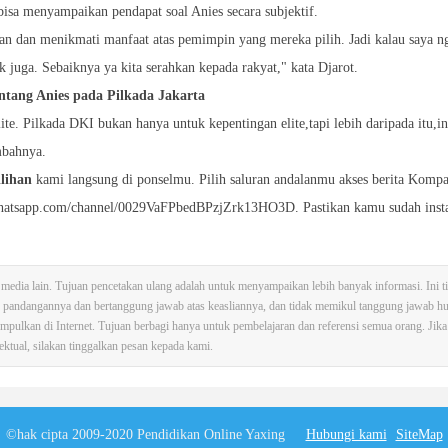
bisa menyampaikan pendapat soal Anies secara subjektif.
an dan menikmati manfaat atas pemimpin yang mereka pilih. Jadi kalau saya 
ak juga. Sebaiknya ya kita serahkan kepada rakyat," kata Djarot.
ntang Anies pada Pilkada Jakarta
ite. Pilkada DKI bukan hanya untuk kepentingan elite,tapi lebih daripada itu,in
mbahnya.
ilihan
kami langsung di ponselmu. Pilih saluran andalanmu akses berita Komp
hatsapp.com/channel/0029VaFPbedBPzjZrk13HO3D. Pastikan kamu sudah insta
ri media lain. Tujuan pencetakan ulang adalah untuk menyampaikan lebih banyak informasi. Ini t
an pandangannya dan bertanggung jawab atas keasliannya, dan tidak memikul tanggung jawab 
mpulkan di Internet. Tujuan berbagi hanya untuk pembelajaran dan referensi semua orang. Jika
ektual, silakan tinggalkan pesan kepada kami.
©hak cipta 2009-2020 Pendidikan Online Yaxing
Hubungi kami
SiteMap