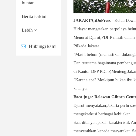
buatan
Berita terkini
JAKARTA,iDoPress
- Ketua Dewan
Hidayat mengatakan,parpolnya belu
Lebih
Menurut Djarot,PDI-P masih dalam p
Hubungi kami
Pilkada Jakarta.
"Masih belum (memastikan dukungan
Dan terutama bagaimana pembangunan
di Kantor DPP PDI-P,Menteng,Jakart
"Karena apa? Meskipun bukan ibu kot
katanya.
Baca juga: Relawan Gibran Cent
Djarot menyatakan,Jakarta perlu sos
mengeksekusi berbagai kebijakan.
Saat ditanya apakah karakteristik A
menyerahkan kepada masyarakat. Se