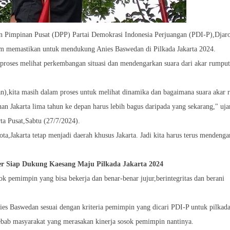
 Pimpinan Pusat (DPP) Partai Demokrasi Indonesia Perjuangan (PDI-P),Djaro
m memastikan untuk mendukung Anies Baswedan di Pilkada Jakarta 2024.
roses melihat perkembangan situasi dan mendengarkan suara dari akar rumput
),kita masih dalam proses untuk melihat dinamika dan bagaimana suara akar 
 Jakarta lima tahun ke depan harus lebih bagus daripada yang sekarang," uja
a Pusat,Sabtu (27/7/2024).
a,Jakarta tetap menjadi daerah khusus Jakarta. Jadi kita harus terus mendenga
er Siap Dukung Kaesang Maju Pilkada Jakarta 2024
ok pemimpin yang bisa bekerja dan benar-benar jujur,berintegritas dan berani
nies Baswedan sesuai dengan kriteria pemimpin yang dicari PDI-P untuk pilkad
bab masyarakat yang merasakan kinerja sosok pemimpin nantinya.