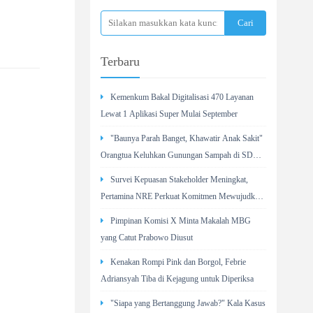
Terbaru
Kemenkum Bakal Digitalisasi 470 Layanan
Lewat 1 Aplikasi Super Mulai September
"Baunya Parah Banget, Khawatir Anak Sakit"
Orangtua Keluhkan Gunungan Sampah di SDN
Kedaung Kali Angke
Survei Kepuasan Stakeholder Meningkat,
Pertamina NRE Perkuat Komitmen Mewujudkan
Transisi Energi Berkelanjutan
Pimpinan Komisi X Minta Makalah MBG
yang Catut Prabowo Diusut
Kenakan Rompi Pink dan Borgol, Febrie
Adriansyah Tiba di Kejagung untuk Diperiksa
"Siapa yang Bertanggung Jawab?" Kala Kasus