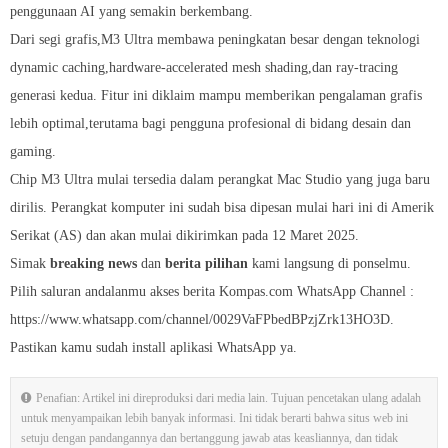
penggunaan AI yang semakin berkembang.
Dari segi grafis,M3 Ultra membawa peningkatan besar dengan teknologi
dynamic caching,hardware-accelerated mesh shading,dan ray-tracing
generasi kedua. Fitur ini diklaim mampu memberikan pengalaman grafis
lebih optimal,terutama bagi pengguna profesional di bidang desain dan
gaming.
Chip M3 Ultra mulai tersedia dalam perangkat Mac Studio yang juga baru
dirilis. Perangkat komputer ini sudah bisa dipesan mulai hari ini di Amerik
Serikat (AS) dan akan mulai dikirimkan pada 12 Maret 2025.
Simak
breaking news
dan
berita pilihan
kami langsung di ponselmu.
Pilih saluran andalanmu akses berita Kompas.com WhatsApp Channel :
https://www.whatsapp.com/channel/0029VaFPbedBPzjZrk13HO3D.
Pastikan kamu sudah install aplikasi WhatsApp ya.
Penafian: Artikel ini direproduksi dari media lain. Tujuan pencetakan ulang adalah
untuk menyampaikan lebih banyak informasi. Ini tidak berarti bahwa situs web ini
setuju dengan pandangannya dan bertanggung jawab atas keasliannya, dan tidak