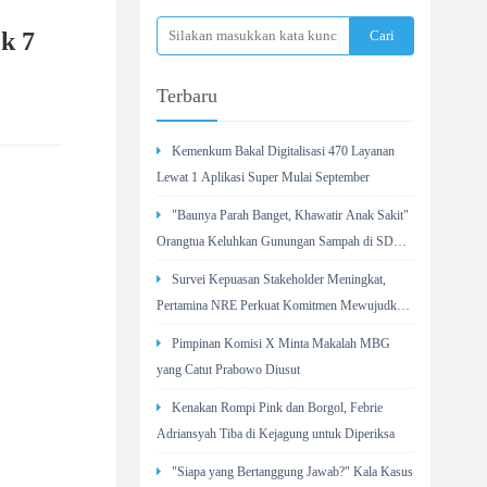
k 7
Terbaru
Kemenkum Bakal Digitalisasi 470 Layanan
Lewat 1 Aplikasi Super Mulai September
"Baunya Parah Banget, Khawatir Anak Sakit"
Orangtua Keluhkan Gunungan Sampah di SDN
Kedaung Kali Angke
Survei Kepuasan Stakeholder Meningkat,
Pertamina NRE Perkuat Komitmen Mewujudkan
Transisi Energi Berkelanjutan
Pimpinan Komisi X Minta Makalah MBG
yang Catut Prabowo Diusut
Kenakan Rompi Pink dan Borgol, Febrie
Adriansyah Tiba di Kejagung untuk Diperiksa
"Siapa yang Bertanggung Jawab?" Kala Kasus