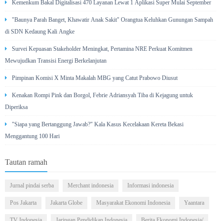
Kemenkum Bakal Digitalisasi 470 Layanan Lewat 1 Aplikasi Super Mulai September
"Baunya Parah Banget, Khawatir Anak Sakit" Orangtua Keluhkan Gunungan Sampah
di SDN Kedaung Kali Angke
Survei Kepuasan Stakeholder Meningkat, Pertamina NRE Perkuat Komitmen
Mewujudkan Transisi Energi Berkelanjutan
Pimpinan Komisi X Minta Makalah MBG yang Catut Prabowo Diusut
Kenakan Rompi Pink dan Borgol, Febrie Adriansyah Tiba di Kejagung untuk
Diperiksa
"Siapa yang Bertanggung Jawab?" Kala Kasus Kecelakaan Kereta Bekasi
Menggantung 100 Hari
Tautan ramah
Jurnal pindai serba
Merchant indonesia
Informasi indonesia
Pos Jakarta
Jakarta Globe
Masyarakat Ekonomi Indonesia
Yaantara
TV Indonesia
Jaringan Pendidikan Indonesia
Berita Ekonomi Indonesia/