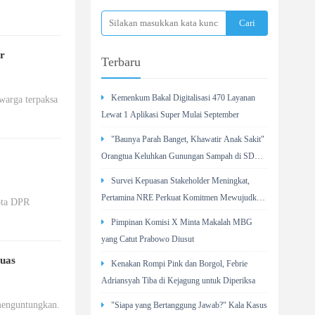
r
Terbaru
Kemenkum Bakal Digitalisasi 470 Layanan
arga terpaksa
Lewat 1 Aplikasi Super Mulai September
"Baunya Parah Banget, Khawatir Anak Sakit"
Orangtua Keluhkan Gunungan Sampah di SDN
Kedaung Kali Angke
Survei Kepuasan Stakeholder Meningkat,
Pertamina NRE Perkuat Komitmen Mewujudkan
ota DPR
Transisi Energi Berkelanjutan
Pimpinan Komisi X Minta Makalah MBG
yang Catut Prabowo Diusut
Puas
Kenakan Rompi Pink dan Borgol, Febrie
Adriansyah Tiba di Kejagung untuk Diperiksa
menguntungkan.
"Siapa yang Bertanggung Jawab?" Kala Kasus