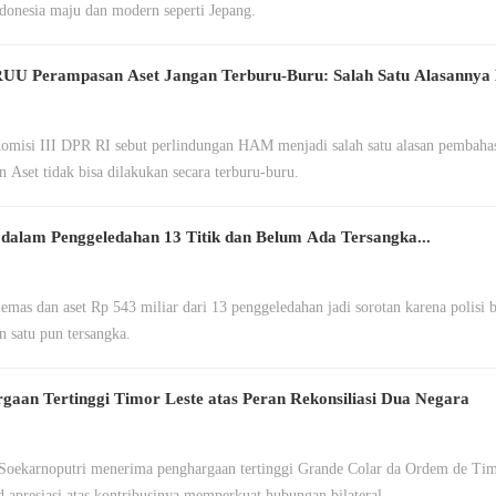
ndonesia maju dan modern seperti Jepang.
 RUU Perampasan Aset Jangan Terburu-Buru: Salah Satu Alasanny
omisi III DPR RI sebut perlindungan HAM menjadi salah satu alasan pembah
 Aset tidak bisa dilakukan secara terburu-buru.
dalam Penggeledahan 13 Titik dan Belum Ada Tersangka...
 emas dan aset Rp 543 miliar dari 13 penggeledahan jadi sorotan karena polisi
 satu pun tersangka.
aan Tertinggi Timor Leste atas Peran Rekonsiliasi Dua Negara
Soekarnoputri menerima penghargaan tertinggi Grande Colar da Ordem de Tim
d apresiasi atas kontribusinya memperkuat hubungan bilateral.