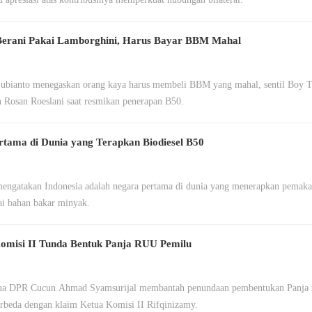
 Berani Pakai Lamborghini, Harus Bayar BBM Mahal
ubianto menegaskan orang kaya harus membeli BBM yang mahal, sentil Boy T
n Rosan Roeslani saat resmikan penerapan B50.
rtama di Dunia yang Terapkan Biodiesel B50
engatakan Indonesia adalah negara pertama di dunia yang menerapkan pemakai
ai bahan bakar minyak.
omisi II Tunda Bentuk Panja RUU Pemilu
ua DPR Cucun Ahmad Syamsurijal membantah penundaan pembentukan Panja 
rbeda dengan klaim Ketua Komisi II Rifqinizamy.