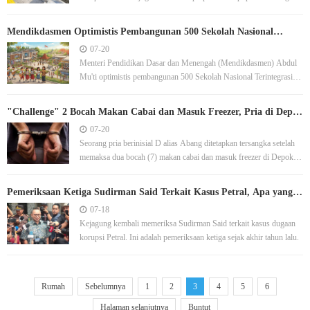
Jakarta.
Mendikdasmen Optimistis Pembangunan 500 Sekolah Nasional
Terintegrasi Dapat Tercapai
07-20
Menteri Pendidikan Dasar dan Menengah (Mendikdasmen) Abdul
Mu'ti optimistis pembangunan 500 Sekolah Nasional Terintegrasi
(SNT) dapat dicapai.
"Challenge" 2 Bocah Makan Cabai dan Masuk Freezer, Pria di Depok
Ditangkap Polisi
07-20
Seorang pria berinisial D alias Abang ditetapkan tersangka setelah
memaksa dua bocah (7) makan cabai dan masuk freezer di Depok.
Imbalan uang dan ancaman penculikan mewarnai aksi kejamnya.
Pemeriksaan Ketiga Sudirman Said Terkait Kasus Petral, Apa yang
Digali?
07-18
Kejagung kembali memeriksa Sudirman Said terkait kasus dugaan
korupsi Petral. Ini adalah pemeriksaan ketiga sejak akhir tahun lalu.
Rumah
Sebelumnya
1
2
3
4
5
6
Halaman selanjutnya
Buntut