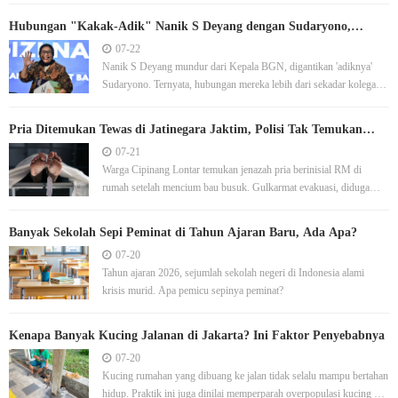
Hubungan "Kakak-Adik" Nanik S Deyang dengan Sudaryono,
Kepala BGN yang Baru
07-22
Nanik S Deyang mundur dari Kepala BGN, digantikan 'adiknya'
Sudaryono. Ternyata, hubungan mereka lebih dari sekadar kolega
biasa.
Pria Ditemukan Tewas di Jatinegara Jaktim, Polisi Tak Temukan
Tanda Kekerasan
07-21
Warga Cipinang Lontar temukan jenazah pria berinisial RM di
rumah setelah mencium bau busuk. Gulkarmat evakuasi, diduga
korban meninggal karena sakit.
Banyak Sekolah Sepi Peminat di Tahun Ajaran Baru, Ada Apa?
07-20
Tahun ajaran 2026, sejumlah sekolah negeri di Indonesia alami
krisis murid. Apa pemicu sepinya peminat?
Kenapa Banyak Kucing Jalanan di Jakarta? Ini Faktor Penyebabnya
07-20
Kucing rumahan yang dibuang ke jalan tidak selalu mampu bertahan
hidup. Praktik ini juga dinilai memperparah overpopulasi kucing di