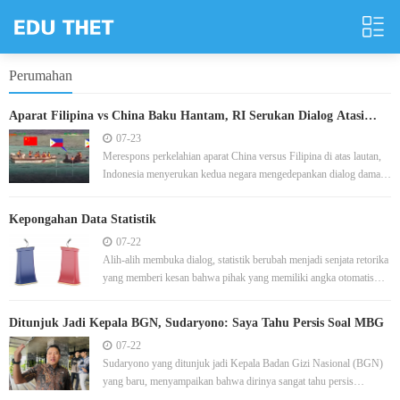
Perumahan
Aparat Filipina vs China Baku Hantam, RI Serukan Dialog Atasi
Sengketa
07-23
Merespons perkelahian aparat China versus Filipina di atas lautan,
Indonesia menyerukan kedua negara mengedepankan dialog damai
dan diplomasi.
Kepongahan Data Statistik
07-22
Alih-alih membuka dialog, statistik berubah menjadi senjata retorika
yang memberi kesan bahwa pihak yang memiliki angka otomatis
lebih benar.
Ditunjuk Jadi Kepala BGN, Sudaryono: Saya Tahu Persis Soal MBG
07-22
Sudaryono yang ditunjuk jadi Kepala Badan Gizi Nasional (BGN)
yang baru, menyampaikan bahwa dirinya sangat tahu persis
mengenai program MBG.